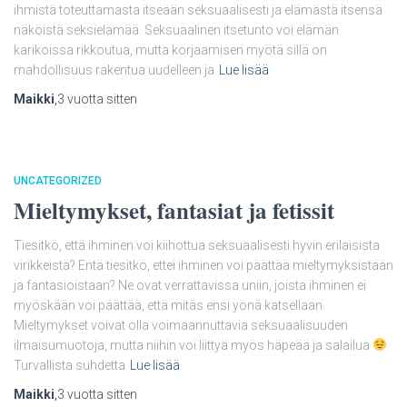
ihmistä toteuttamasta itseään seksuaalisesti ja elämästä itsensä
näköistä seksielämää. Seksuaalinen itsetunto voi elämän
karikoissa rikkoutua, mutta korjaamisen myötä sillä on
mahdollisuus rakentua uudelleen ja
Lue lisää
Maikki
,
3 vuotta
sitten
UNCATEGORIZED
Mieltymykset, fantasiat ja fetissit
Tiesitkö, että ihminen voi kiihottua seksuaalisesti hyvin erilaisista
virikkeistä? Entä tiesitkö, ettei ihminen voi päättää mieltymyksistään
ja fantasioistaan? Ne ovat verrattavissa uniin, joista ihminen ei
myöskään voi päättää, että mitäs ensi yönä katsellaan.
Mieltymykset voivat olla voimaannuttavia seksuaalisuuden
ilmaisumuotoja, mutta niihin voi liittyä myös häpeää ja salailua
Turvallista suhdetta
Lue lisää
Maikki
,
3 vuotta
sitten