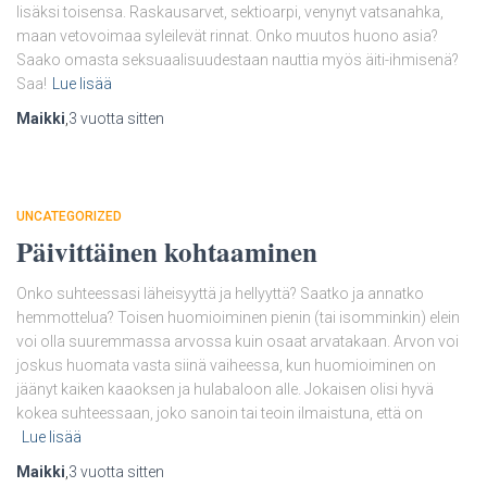
lisäksi toisensa. Raskausarvet, sektioarpi, venynyt vatsanahka,
maan vetovoimaa syleilevät rinnat. Onko muutos huono asia?
Saako omasta seksuaalisuudestaan nauttia myös äiti-ihmisenä?
Saa!
Lue lisää
Maikki
,
3 vuotta
sitten
UNCATEGORIZED
Päivittäinen kohtaaminen
Onko suhteessasi läheisyyttä ja hellyyttä? Saatko ja annatko
hemmottelua? Toisen huomioiminen pienin (tai isomminkin) elein
voi olla suuremmassa arvossa kuin osaat arvatakaan. Arvon voi
joskus huomata vasta siinä vaiheessa, kun huomioiminen on
jäänyt kaiken kaaoksen ja hulabaloon alle. Jokaisen olisi hyvä
kokea suhteessaan, joko sanoin tai teoin ilmaistuna, että on
Lue lisää
Maikki
,
3 vuotta
sitten