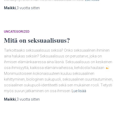
Maikki
,
3 vuotta
sitten
UNCATEGORIZED
Mitä on seksuaalisuus?
Tarkoittaako seksuaalisuus seksiä? Onko seksuaalinen ihminen
aina halukas seksiin? Seksuaalisuus on perustarve, joka on
ihmisen elämänkaaressa aina läsnä. Seksuaalisuus on keskeinen
osa ihmisyyttä, kaikissa elämänvaiheissa, kehdosta hautaan
Monimuotoiseen kokonaisuuteen kuuluu seksuaalinen
kehittyminen, biologinen sukupuoli, seksuaalinen suuntautuminen,
sosiaalinen sukupuoli-identiteetti sekä sen mukainen rooli. Tietysti
myös suvun jatkaminen on osa ihmisen
Lue lisää
Maikki
,
3 vuotta
sitten