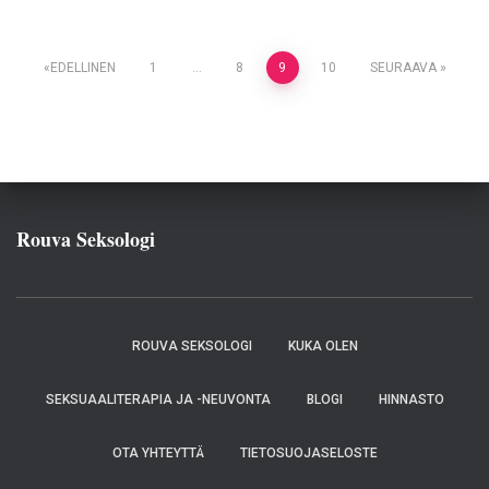
Artikkelien
EDELLINEN
1
…
8
9
10
SEURAAVA
sivutus
Rouva Seksologi
ROUVA SEKSOLOGI
KUKA OLEN
SEKSUAALITERAPIA JA -NEUVONTA
BLOGI
HINNASTO
OTA YHTEYTTÄ
TIETOSUOJASELOSTE