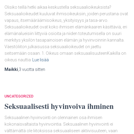
Olisiko teillä hetki aikaa keskustella seksuaalioikeuksista?
Seksuaalioikeudet kuuluvat ihmisoikeuksiin, joiden perustana ovat
vapaus, itsemääräämisoikeus, yksityisyys ja tasa-arvo.
Seksuaalioikeudet ovat koko ihmisen elämänkaaren käsittäviä, eri
elämänalueisiin liittyviä osioita ja niiden toteutumisella on suuri
merkitys yksilön tasapainoisen elämän ja hyvinvoinnin kannalta.
Väestöliiton julkaisussa seksuaalioikeudet on jaettu
seitsemään osaan. 1. Oikeus omaan seksuaalisuuteenKaikilla on
oikeus nauttia
Lue lisää
Maikki
,
3 vuotta
sitten
UNCATEGORIZED
Seksuaalisesti hyvinvoiva ihminen
Seksuaalinen hyvinvointi on olennainen osa ihmisen
kokonaisvaltaista hyvinvointia. Seksuaalinen hyvinvointi ei
välttämättä ole liitoksissa seksuaaliseen aktiivisuuteen, vaan