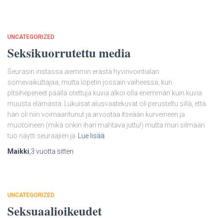
UNCATEGORIZED
Seksikuorrutettu media
Seurasin instassa aiemmin erästä hyvinvointialan
somevaikuttajaa, mutta lopetin jossain vaiheessa, kun
pitsihepeneet päällä otettuja kuvia alkoi olla enemmän kuin kuvia
muusta elämästä. Lukuisat alusvaatekuvat oli perusteltu sillä, että
hän oli niin voimaantunut ja arvostaa itseään kurveineen ja
muotoineen (mikä onkin ihan mahtava juttu!) mutta mun silmään
tuo näytti seuraajien ja
Lue lisää
Maikki
,
3 vuotta
sitten
UNCATEGORIZED
Seksuaalioikeudet