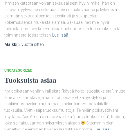
ihmisen katsotaan voivan seksuaalisesti hyvin, mikäli hän on
riittävän tyytyväinen seksuaaliseen minäkuvaansa ja kykenevä
elämään seksuaalisen identiteettinsä ja sukupuolen
kokemuksensa mukaista elämää. Seksuaalinen mielihyvä
tarkoittaa ihmisen kokemuksia nautinnollisista tuntemuksista tai
toiminnasta, jossa toisen
Lue lisää
Maikki
,
3 vuotta
sitten
UNCATEGORIZED
Tuoksuista asiaa
Nyt poiketaan vähän virallisista ”käypä hoito -suosituksista”, mutta
aihe on kiinnostava ja harmiton, osalle ehkä hyödytön ja
epäkiinnostavakin, mutta itseä ainakin kiinnostaa leikitellä
tuoksuilla. Miettikääpä tuoksumuistoja! Teini-iän poikaystäväni
käyttämä Axe Africa oli nuorena ehkä ”paras tuoksu ikinä”, tuoksu,
joka sai takuuvarman hykerryksen aikaan
Sittemmin olen
viehättynyt enemmän hivenen laadukkaammista
Lue lisää