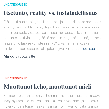
UNCATEGORIZED
Itsetunto, reality vs. instatodellisuus
Eräs tutkimus osoitti, että itsetunnon ja sosiaalisessa mediassa
käytetyn ajan suhteen oli yhteys, toisin sanoen mitä useamman
tunnin päivästä vietti sosiaalisessa mediassa, sitä alemmaksi
itsetunto laski. Ja tadaa, täällä me olemme, sinä ja minä, somessa
ja itsetunto laskee kohisten, niinkö? Ei välttämättä, koska
mielestäni somessa voi olla jotain hyvääkin. Useat
Lue lisää
Maikki
,
3 vuotta
sitten
UNCATEGORIZED
Muuttunut keho, muuttunut mieli
Erityisesti pienten lasten vanhemmille haluaisin esittää seuraavan
kysymyksen: oletteko vain isä ja äiti vai myös mies ja nainen? On
hyvä kohdata toisen lisäksi itsensä – on hyvä kohdata itsensä