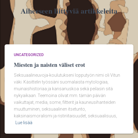
Aiheeseen liittyviä artikkeleita
UNCATEGORIZED
Miesten ja naisten väliset erot
Seksuaalineuvoja-koulutukseni lopputyön nimi oli Vitun
väki. Käsittelin työssäni suomalaista mytologiaa,
muinaishistoriaa ja kansanuskoa sekä peilasin sitä
nykyaikaan. Teemoina olivat mm. tämän päivän
vaikuttajat, media, some, filtterit ja kauneusihanteiden
muuttuminen, seksuaalinen itsetunto,
kaksinaismoralismi ja ristiriitaisuudet, seksuaalisuus,
Lue lisää