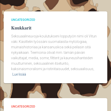
UNCATEGORIZED
Kuukkarit
Seksuaalineuvoja-koulutukseni lopputyön nimi oli Vitun
väki. Käsittelin työssäni suomalaista mytologiaa,
muinaishistoriaa ja kansanuskoa sekä peilasin sitä
nykyaikaan. Teemoina olivat mm. tämän päivän
vaikuttajat, media, some, filtterit ja kauneusihanteiden
muuttuminen, seksuaalinen itsetunto,
kaksinaismoralismi ja ristiriitaisuudet, seksuaalisuus,
Lue lisää
UNCATEGORIZED