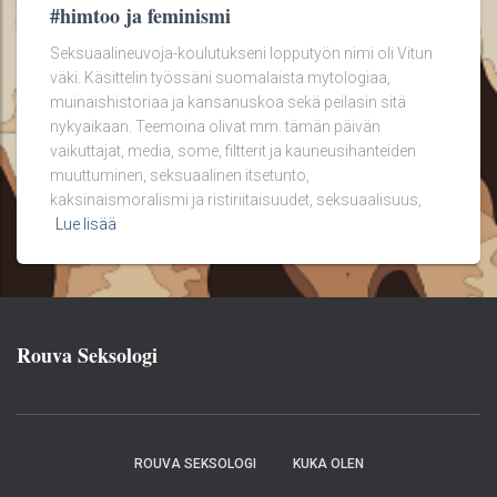
#himtoo ja feminismi
Seksuaalineuvoja-koulutukseni lopputyön nimi oli Vitun
väki. Käsittelin työssäni suomalaista mytologiaa,
muinaishistoriaa ja kansanuskoa sekä peilasin sitä
nykyaikaan. Teemoina olivat mm. tämän päivän
vaikuttajat, media, some, filtterit ja kauneusihanteiden
muuttuminen, seksuaalinen itsetunto,
kaksinaismoralismi ja ristiriitaisuudet, seksuaalisuus,
Lue lisää
Rouva Seksologi
ROUVA SEKSOLOGI
KUKA OLEN