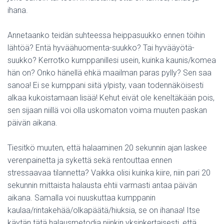
ihana.
Annetaanko teidän suhteessa heippasuukko ennen töihin
lähtöä? Entä hyväähuomenta-suukko? Tai hyvääyötä-
suukko? Kerrotko kumppanillesi usein, kuinka kaunis/komea
hän on? Onko hänellä ehkä maailman paras pylly? Sen saa
sanoa! Ei se kumppani siitä ylpisty, vaan todennäköisesti
alkaa kukoistamaan lisää! Kehut eivät ole keneltäkään pois,
sen sijaan niillä voi olla uskomaton voima muuten paskan
päivän aikana.
Tiesitkö muuten, että halaaminen 20 sekunnin ajan laskee
verenpainetta ja sykettä sekä rentouttaa ennen
stressaavaa tilannetta? Vaikka olisi kuinka kiire, niin pari 20
sekunnin mittaista halausta ehtii varmasti antaa päivän
aikana. Samalla voi nuuskuttaa kumppanin
kaulaa/rintakehää/olkapäätä/hiuksia, se on ihanaa! Itse
käytän tätä halausmetodia niinkin yksinkertaisesti, että