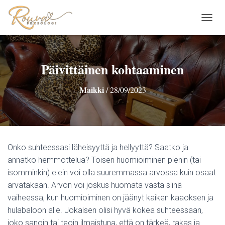
N
A
V
I
G
Päivittäinen kohtaaminen
O
I
Maikki
/
28/09/2023
N
T
I
P
Ä
Ä
Onko suhteessasi läheisyyttä ja hellyyttä? Saatko ja
L
L
annatko hemmottelua? Toisen huomioiminen pienin (tai
E
isomminkin) elein voi olla suuremmassa arvossa kuin osaat
/
arvatakaan. Arvon voi joskus huomata vasta siinä
P
vaiheessa, kun huomioiminen on jäänyt kaiken kaaoksen ja
O
I
hulabaloon alle. Jokaisen olisi hyvä kokea suhteessaan,
S
joko sanoin tai teoin ilmaistuna, että on tärkeä, rakas ja