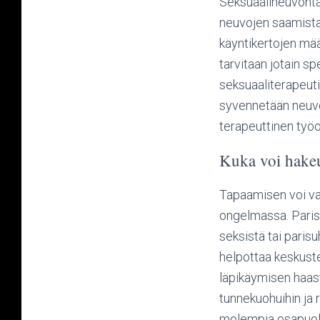
Seksuaalineuvonta
neuvojen saamista 
käyntikertojen määr
tarvitaan jotain 
seksuaaliterapeuti
syvennetään neuvo
terapeuttinen työo
Kuka voi hakeut
Tapaamisen voi var
ongelmassa. Parisk
seksistä tai parisuh
helpottaa keskuste
läpikäymisen haast
tunnekuohuihin ja 
molempia osapuoli