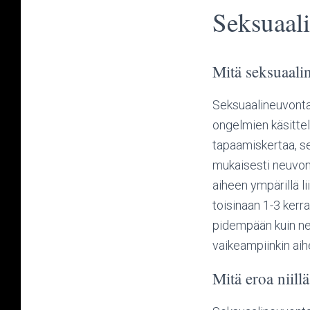
Seksuaali
Mitä seksuaalin
Seksuaalineuvonta 
ongelmien käsittel
tapaamiskertaa, s
mukaisesti neuvon
aiheen ympärillä l
toisinaan 1-3 kerra
pidempään kuin neu
vaikeampiinkin ai
Mitä eroa niill