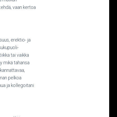
 tehdä, vaan kertoa
uus, erektio- ja
sukupuoli-
iikka tai vaikka
yy mikä tahansa
kannattavaa,
lman pelkoa
a ja kollegoitani