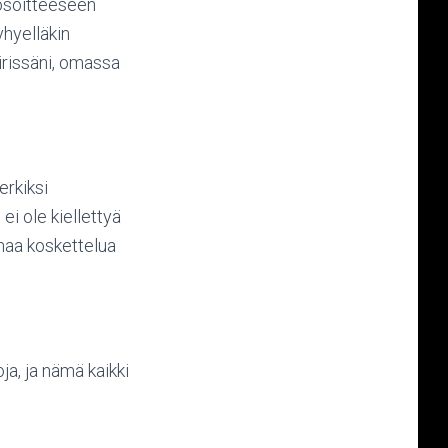
a osoitteeseen
yhyelläkin
iirissäni, omassa
erkiksi
 ei ole kiellettyä
rhaa koskettelua
ja, ja nämä kaikki