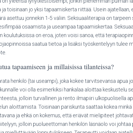
 on yleensä lyhytkestoisempi, jonkin pienemmän pulman läp
ja toisinaan jo yksi tapaamiskerta riittää. Usein ajatellaan
ä asettuu jonnekin 1-5 väliin. Seksuaaliterapia on tarpeen si
spesifimpää osaamista ja useampaa tapaamiskertaa. Seksuaa
n koulutuksissa on eroa, joten voisi sanoa, että terapiaopin
jaopinnoissa saatua tietoa ja lisäksi työskentelyyn tulee 
te.
ua tapaamiseen ja millaisissa tilanteissa?
ata henkilö (tai useampi), joka kokee tarvitsevansa apua j
unnalle voi olla esimerkiksi hankalaa aloittaa keskustelu s
teesta, jolloin turvallinen ja rento ilmapiiri ulkopuolisella a
lun aloittamista. Toisinaan pariskunta saattaa kokea minkä
avana ja ehkä on kokemus, että eriävät mielipiteet johtava
riitelyyn, jolloin puolueettoman henkilön läsnäolo voi johta
a miellyttävään lopputulokseen. Terapeutti voidaan ajatel