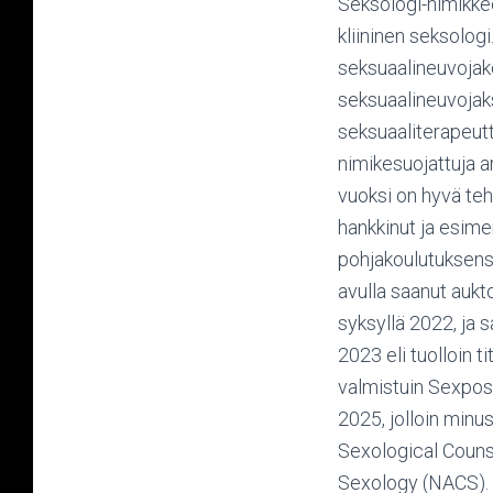
Seksologi-nimikkee
kliininen seksolog
seksuaalineuvojako
seksuaalineuvojaks
seksuaaliterapeutti
nimikesuojattuja a
vuoksi on hyvä te
hankkinut ja esime
pohjakoulutuksensa
avulla saanut aukt
syksyllä 2022, ja
2023 eli tuolloin t
valmistuin Sexpost
2025, jolloin minus
Sexological Counse
Sexology (NACS).