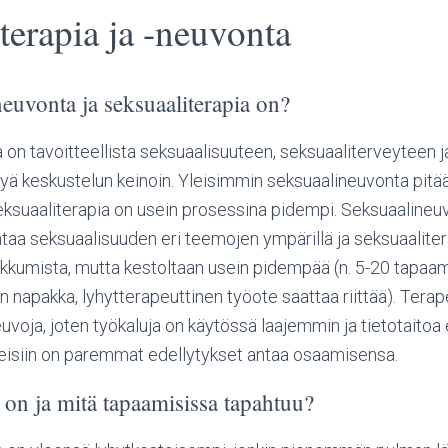
terapia ja -neuvonta
euvonta ja seksuaaliterapia on?
on tavoitteellista seksuaalisuuteen, seksuaaliterveyteen ja 
yä keskustelun keinoin. Yleisimmin seksuaalineuvonta pitää
eksuaaliterapia on usein prosessina pidempi. Seksuaaline
taa seksuaalisuuden eri teemojen ympärillä ja seksuaalite
iikkumista, mutta kestoltaan usein pidempää (n. 5-20 tapaa
n napakka, lyhytterapeuttinen työote saattaa riittää). Terap
voja, joten työkaluja on käytössä laajemmin ja tietotaitoa
heisiin on paremmat edellytykset antaa osaamisensa.
ä on ja mitä tapaamisissa tapahtuu?