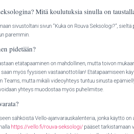
seksologina? Mitä koulutuksia sinulla on taustall
emaan sivustoltani sivun ”Kuka on Rouva Seksologi?”, sieltä
un paremmin.
en pidetään?
oastaan etätapaaminen on mahdollinen, mutta toivon mukaan
a saan myös fyysisen vastaanottotilan! Etätapaamiseen käy
 Teams, mutta mikäli videoyhteys tuntuu sinusta epämiellytt
a, voidaan yhteys muodostaa myös puhelimitse.
varata?
een sähköistä Vello-ajanvarauskalenteria, jonka käyttö on 
malla
https://vello.fi/rouva-seksologi/
pääset tarkistamaan 