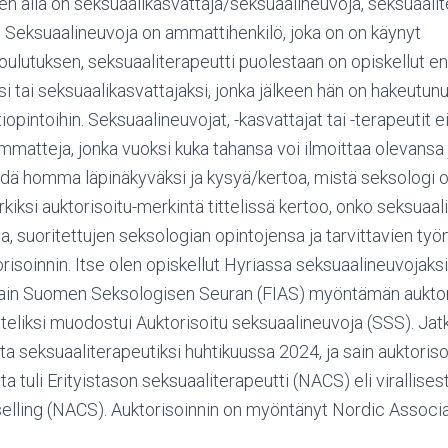
n alla on seksuaalikasvattaja/seksuaalineuvoja, seksuaalite
i. Seksuaalineuvoja on ammattihenkilö, joka on on käynyt
ulutuksen, seksuaaliterapeutti puolestaan on opiskellut en
i tai seksuaalikasvattajaksi, jonka jälkeen hän on hakeutunu
opintoihin. Seksuaalineuvojat, -kasvattajat tai -terapeutit e
mmatteja, jonka vuoksi kuka tahansa voi ilmoittaa olevansa 
hdä homma läpinäkyväksi ja kysyä/kertoa, mistä seksologi
rkiksi auktorisoitu-merkintä tittelissä kertoo, onko seksuaa
, suoritettujen seksologian opintojensa ja tarvittavien ty
orisoinnin. Itse olen opiskellut Hyriassa seksuaalineuvojaksi
 sain Suomen Seksologisen Seuran (FIAS) myöntämän auktori
itteliksi muodostui Auktorisoitu seksuaalineuvoja (SSS). Jatk
a seksuaaliterapeutiksi huhtikuussa 2024, ja sain auktoris
ta tuli Erityistason seksuaaliterapeutti (NACS) eli virallisest
lling (NACS). Auktorisoinnin on myöntänyt Nordic Associat