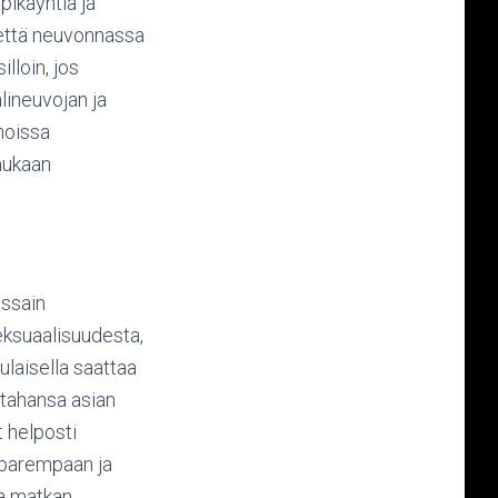
ikäyntiä ja
, että neuvonnassa
lloin, jos
lineuvojan ja
noissa
mukaan
ossain
eksuaalisuudesta,
pulaisella saattaa
 tahansa asian
t helposti
a parempaan ja
la matkan