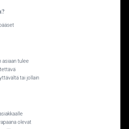
a?
 pääset
 asiaan tulee
tettävä
ävältä tai jollain
asiakkaalle
vapaana olevat