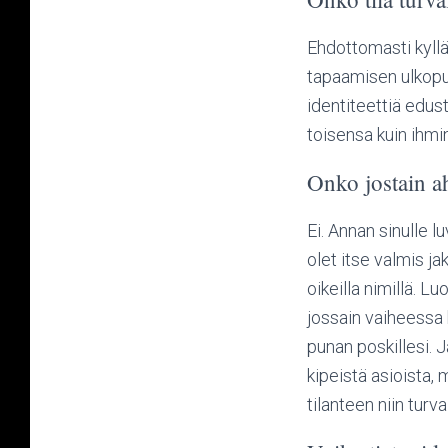
Ehdottomasti kyllä!
tapaamisen ulkopuo
identiteettiä edus
toisensa kuin ihmi
Onko jostain ah
Ei. Annan sinulle l
olet itse valmis j
oikeilla nimillä. 
jossain vaiheessa 
punan poskillesi. 
kipeistä asioista, 
tilanteen niin turv