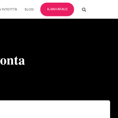
AJANVARAUS
A YHTEYTTÄ
BLOGI
vonta