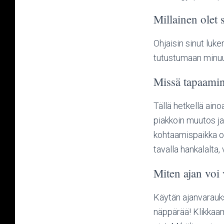
Millainen olet 
Ohjaisin sinut luk
tutustumaan minu
Missä tapaamin
Tällä hetkellä ain
piakkoin muutos j
kohtaamispaikka on
tavalla hankalalt
Miten ajan voi 
Käytän ajanvarauks
näppärää! Klikkaa