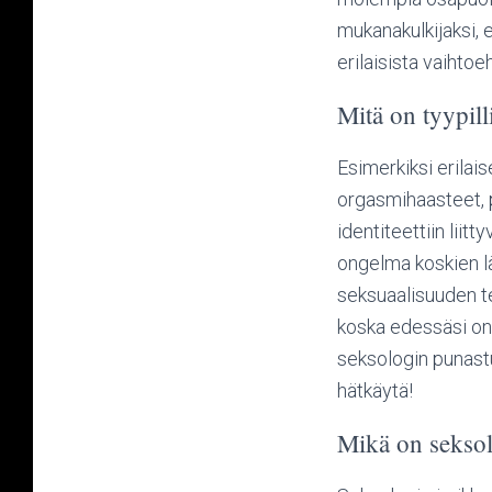
mukanakulkijaksi, 
erilaisista vaihto
Mitä on tyypil
Esimerkiksi erilai
orgasmihaasteet, 
identiteettiin liit
ongelma koskien lä
seksuaalisuuden t
koska edessäsi on 
seksologin punastu
hätkäytä!
Mikä on sekso