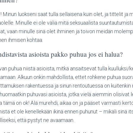
 Minun luokseni saat tulla sellaisena kuin olet, ja tittelit ja 
lelle. Minulle ei ole väliä mitä seksuaalista suuntautumista
tat, vaan minulle sinä olet ihminen ja toivon meidän molem
nen ihmisen kohtaa.
distavista asioista pakko puhua jos ei halua?
uvan puhua niistä asioista, mitkä ansaitsevat tulla kuulluksi/
akamaan. Alkuun onkin mahdollista, ettet rohkene puhua suor
Luottamuksen rakentuessa ja sinun rentoutuessa on kuitenkin 
huomaatkin puhuvasi asioista, jotka vielä aiemmin olisivat
Ja tämä on ok! Älä murehdi, aikaa on ja pääset varmasti ke
mistä et ole kenellekään ikinä ennen puhunut – mikäli sinä it
alliseksi, että pystyt ne avaamaan.