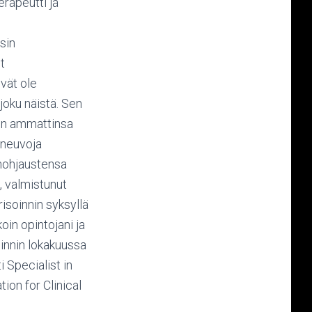
rapeutti ja
sin
t
ivät ole
joku näistä. Sen
 on ammattinsa
lineuvoja
önohjaustensa
, valmistunut
soinnin syksyllä
oin opintojani ja
oinnin lokakuussa
i Specialist in
ion for Clinical