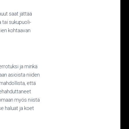
muut saat jättää
 tai sukupuoli-
pien kohtaavan
kerrotuksi ja minkä
aan asioista niiden
mahdollista, että
 lehahduttaneet
rtomaan myös niistä
se haluat ja koet