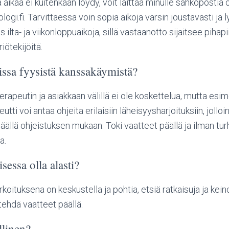
a aikaa ei kuitenkaan löydy, voit laittaa minulle sähköposti
i.fi. Tarvittaessa voin sopia aikoja varsin joustavasti ja l
s ilta- ja viikonloppuaikoja, sillä vastaanotto sijaitsee pihap
iötekijöitä.
ssa fyysistä kanssakäymistä?
rapeutin ja asiakkaan välillä ei ole koskettelua, mutta esim
utti voi antaa ohjeita erilaisiin läheisyysharjoituksiin, jolloin
päällä ohjeistuksen mukaan. Toki vaatteet päällä ja ilman tu
a.
sessa olla alasti?
oituksena on keskustella ja pohtia, etsiä ratkaisuja ja keino
tehdä vaatteet päällä.
llinen?