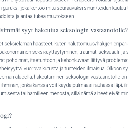
ei guruksi, joka kertoo mitä seuraavaksi sinun/teidän kuuluu
ehdoista ja antaa tukea muutokseen.
lisimmät syyt hakeutua seksologin vastaanotolle?
set seksielämän haasteet, kuten haluttomuus/halujen eriparis
pakonomainen seksikäyttäytyminen, traumat, seksuaali- ja 
tyvät pohdinnat, itsetuntoon ja kehonkuvaan liittyvä problemat
heisyyttä, vuorovaikutusta ja tunteiden ilmaisua. Olkoon s
eeman alueella, hakeutuminen seksologin vastaanotolle on 
ihminen, jonka kanssa voit käydä pulmaasi rauhassa läpi, i
misesta tai hämilleen menosta, sillä nämä aiheet eivät minu
logi?