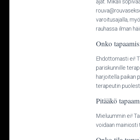
ajat. Mikäli sopiva
rouva@rouvaseksolog
varoitusajalla, myö
rauhassa ilman häir
Onko tapaamisi
Ehdottomasti ei! Te
pariskunnille terape
harjoitella paikan 
terapeutin puolest
Pitääkö tapaami
Mieluummin ei! Tark
voidaan mainiosti 
Onko tila turva