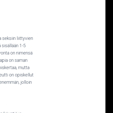
seksiin liittyvien
 sisällään 1-5
uvonta on nimensä
rapia on saman
miskertaa, mutta
eutti on opiskellut
 enemmän, jolloin