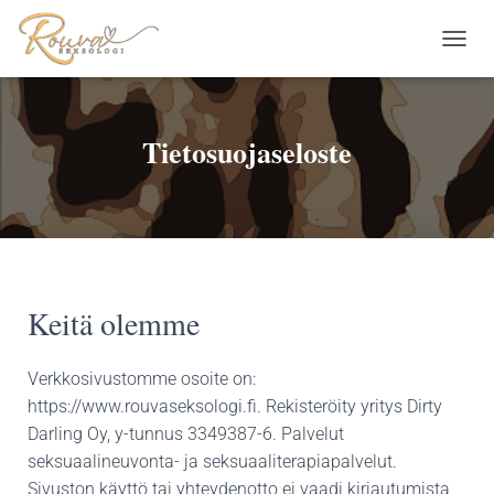
N
A
V
I
G
Tietosuojaseloste
O
I
N
T
I
P
Ä
Ä
Keitä olemme
L
L
E
Verkkosivustomme osoite on:
/
https://www.rouvaseksologi.fi. Rekisteröity yritys Dirty
P
Darling Oy, y-tunnus 3349387-6. Palvelut
O
I
seksuaalineuvonta- ja seksuaaliterapiapalvelut.
S
Sivuston käyttö tai yhteydenotto ei vaadi kirjautumista