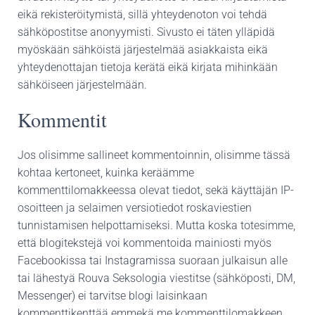
eikä rekisteröitymistä, sillä yhteydenoton voi tehdä
sähköpostitse anonyymisti. Sivusto ei täten ylläpidä
myöskään sähköistä järjestelmää asiakkaista eikä
yhteydenottajan tietoja kerätä eikä kirjata mihinkään
sähköiseen järjestelmään.
Kommentit
Jos olisimme sallineet kommentoinnin, olisimme tässä
kohtaa kertoneet, kuinka keräämme
kommenttilomakkeessa olevat tiedot, sekä käyttäjän IP-
osoitteen ja selaimen versiotiedot roskaviestien
tunnistamisen helpottamiseksi. Mutta koska totesimme,
että blogitekstejä voi kommentoida mainiosti myös
Facebookissa tai Instagramissa suoraan julkaisun alle
tai lähestyä Rouva Seksologia viestitse (sähköposti, DM,
Messenger) ei tarvitse blogi laisinkaan
kommenttikenttää emmekä me kommenttilomakkeen