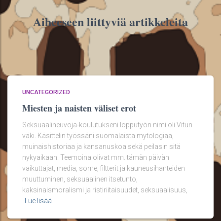
Aiheeseen liittyviä artikkeleita
UNCATEGORIZED
Miesten ja naisten väliset erot
Seksuaalineuvoja-koulutukseni lopputyön nimi oli Vitun
väki. Käsittelin työssäni suomalaista mytologiaa,
muinaishistoriaa ja kansanuskoa sekä peilasin sitä
nykyaikaan. Teemoina olivat mm. tämän päivän
vaikuttajat, media, some, filtterit ja kauneusihanteiden
muuttuminen, seksuaalinen itsetunto,
kaksinaismoralismi ja ristiriitaisuudet, seksuaalisuus,
Lue lisää