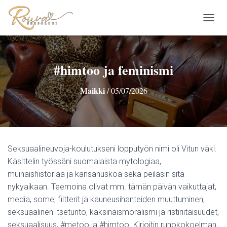
N
A
V
I
G
#himtoo ja feminismi
O
I
Maikki
/
05/07/2026
N
T
I
P
Ä
Ä
Seksuaalineuvoja-koulutukseni lopputyön nimi oli Vitun väki.
L
L
Käsittelin työssäni suomalaista mytologiaa,
E
muinaishistoriaa ja kansanuskoa sekä peilasin sitä
/
nykyaikaan. Teemoina olivat mm. tämän päivän vaikuttajat,
P
media, some, filtterit ja kauneusihanteiden muuttuminen,
O
I
seksuaalinen itsetunto, kaksinaismoralismi ja ristiriitaisuudet,
S
seksuaalisuus, #metoo ja #himtoo. Kirjoitin runokokoelman,