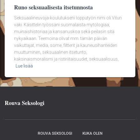
Runo seksuaalisesta itsetunnosta
Seksuaalineuvoja-koulutukseni lopputyön nimi oli Vitun
väki. Käsittelin työssäni suomalaista mytologiaa,
muinaishistoriaa ja kansanuskoa sekä peilasin sitä
nykyaikaan. Teemoina olivat mm. tämän päivän
vaikuttajat, media, some, filtterit ja kauneusihanteiden
muuttuminen, seksuaalinen itsetunto,
kaksinaismoralismi ja ristiriitaisuudet, seksuaalisuus,
Lue lisää
Rouva Seksologi
ROUVA SEKSOLOGI
KUKA OLEN