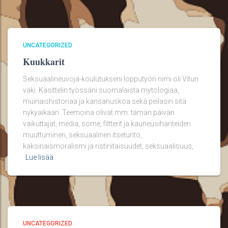
UNCATEGORIZED
Kuukkarit
Seksuaalineuvoja-koulutukseni lopputyön nimi oli Vitun
väki. Käsittelin työssäni suomalaista mytologiaa,
muinaishistoriaa ja kansanuskoa sekä peilasin sitä
nykyaikaan. Teemoina olivat mm. tämän päivän
vaikuttajat, media, some, filtterit ja kauneusihanteiden
muuttuminen, seksuaalinen itsetunto,
kaksinaismoralismi ja ristiriitaisuudet, seksuaalisuus,
Lue lisää
UNCATEGORIZED