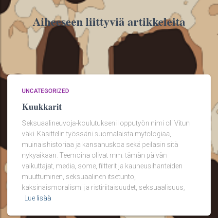
Aiheeseen liittyviä artikkeleita
UNCATEGORIZED
Kuukkarit
Seksuaalineuvoja-koulutukseni lopputyön nimi oli Vitun
väki. Käsittelin työssäni suomalaista mytologiaa,
muinaishistoriaa ja kansanuskoa sekä peilasin sitä
nykyaikaan. Teemoina olivat mm. tämän päivän
vaikuttajat, media, some, filtterit ja kauneusihanteiden
muuttuminen, seksuaalinen itsetunto,
kaksinaismoralismi ja ristiriitaisuudet, seksuaalisuus,
Lue lisää