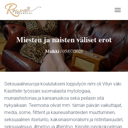
N
A
V
I
G
Miesten ja naisten väliset erot
O
I
Maikki
/
05/07/2026
N
T
I
P
Ä
Ä
Seksuaalineuvoja-koulutukseni lopputyön nimi oli Vitun väki.
L
L
Käsittelin työssäni suomalaista mytologiaa,
E
muinaishistoriaa ja kansanuskoa sekä peilasin sitä
/
nykyaikaan. Teemoina olivat mm. tämän päivän vaikuttajat,
P
media, some, filtterit ja kauneusihanteiden muuttuminen,
O
I
seksuaalinen itsetunto, kaksinaismoralismi ja ristiriitaisuudet,
S
seksuaalisuus, #metoo ja #himtoo. Kirjoitin runokokoelman,