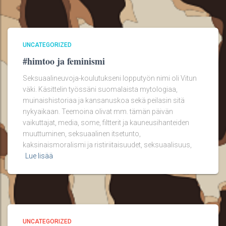
UNCATEGORIZED
#himtoo ja feminismi
Seksuaalineuvoja-koulutukseni lopputyön nimi oli Vitun
väki. Käsittelin työssäni suomalaista mytologiaa,
muinaishistoriaa ja kansanuskoa sekä peilasin sitä
nykyaikaan. Teemoina olivat mm. tämän päivän
vaikuttajat, media, some, filtterit ja kauneusihanteiden
muuttuminen, seksuaalinen itsetunto,
kaksinaismoralismi ja ristiriitaisuudet, seksuaalisuus,
Lue lisää
UNCATEGORIZED