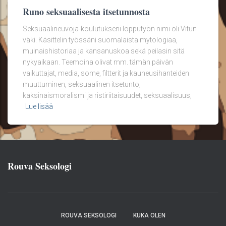
Runo seksuaalisesta itsetunnosta
Seksuaalineuvoja-koulutukseni lopputyön nimi oli Vitun
väki. Käsittelin työssäni suomalaista mytologiaa,
muinaishistoriaa ja kansanuskoa sekä peilasin sitä
nykyaikaan. Teemoina olivat mm. tämän päivän
vaikuttajat, media, some, filtterit ja kauneusihanteiden
muuttuminen, seksuaalinen itsetunto,
kaksinaismoralismi ja ristiriitaisuudet, seksuaalisuus,
Lue lisää
Rouva Seksologi
ROUVA SEKSOLOGI
KUKA OLEN