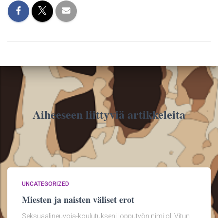
Aiheeseen liittyviä artikkeleita
UNCATEGORIZED
Miesten ja naisten väliset erot
Seksuaalineuvoja-koulutukseni lopputyön nimi oli Vitun