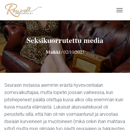
N
A
V
I
G
Seksikuorrutettu media
O
I
Maikki
/
02/10/2023
N
T
I
P
Ä
Ä
Seurasin instassa aiemmin erästä hyvinvointialan
L
L
somevaikuttajaa, mutta lopetin jossain vaiheessa, kun
E
pitsihepeneet päällä otettuja kuvia alkoi olla enemmän kuin
/
kuvia muusta elämästä. Lukuisat alusvaatekuvat oli
P
perusteltu sillä, että hän oli niin voimaantunut ja arvostaa
O
I
itseään kurveineen ja muotoineen (mikä onkin ihan mahtava
S
juttu!) mutta mun silmään tuo näytti seuraajien ja tykkäysten