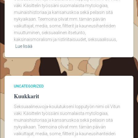
väki. Käsittelin työssäni suomalaista mytologiaa,
muinaishistoriaa ja kansanuskoa sekä peilasin sitä
nykyaikaan. Teemoina olivat mm. tämän päivän
vaikuttajat, media, some, filtterit ja kauneusihanteiden
muuttuminen, seksuaalinen itsetunto,
kaksinaismoralismi ja ristiriitaisuudet, seksuaalisuus,
Lue lisää
UNCATEGORIZED
Kuukkarit
Seksuaalineuvoja-koulutukseni lopputyön nimi oli Vitun
väki. Käsittelin työssäni suomalaista mytologiaa,
muinaishistoriaa ja kansanuskoa sekä peilasin sitä
nykyaikaan. Teemoina olivat mm. tämän päivän
vaikuttajat, media, some, filtterit ja kauneusihanteiden