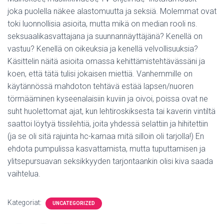
joka puolella näkee alastomuutta ja seksiä. Molemmat ovat
toki luonnollisia asioita, mutta mikä on median rooli ns.
seksuaalikasvattajana ja suunnannäyttäjänä? Kenellä on
vastuu? Kenellä on oikeuksia ja kenellä velvollisuuksia?
Käsittelin näitä asioita omassa kehittämistehtävässäni ja
koen, että tätä tulisi jokaisen miettiä. Vanhemmille on
käytännössä mahdoton tehtävä estää lapsen/nuoren
törmääminen kyseenalaisiin kuviin ja oivoi, poissa ovat ne
suht huolettomat ajat, kun lehtiroskiksesta tai kaverin vintiltä
saattoi löytyä tissilehtiä, joita yhdessä selattiin ja hihitettiin
(ja se oli sitä rajuinta hc-kamaa mitä silloin oli tarjolla!) En
ehdota pumpulissa kasvattamista, mutta tuputtamisen ja
ylitsepursuavan seksikkyyden tarjontaankin olisi kiva saada
vaihtelua.
Kategoriat:
UNCATEGORIZED