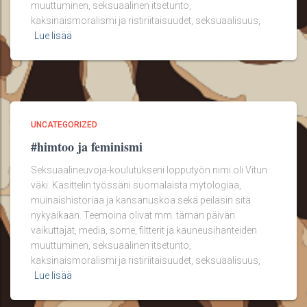
muuttuminen, seksuaalinen itsetunto,
kaksinaismoralismi ja ristiriitaisuudet, seksuaalisuus,
Lue lisää
UNCATEGORIZED
#himtoo ja feminismi
Seksuaalineuvoja-koulutukseni lopputyön nimi oli Vitun
väki. Käsittelin työssäni suomalaista mytologiaa,
muinaishistoriaa ja kansanuskoa sekä peilasin sitä
nykyaikaan. Teemoina olivat mm. tämän päivän
vaikuttajat, media, some, filtterit ja kauneusihanteiden
muuttuminen, seksuaalinen itsetunto,
kaksinaismoralismi ja ristiriitaisuudet, seksuaalisuus,
Lue lisää