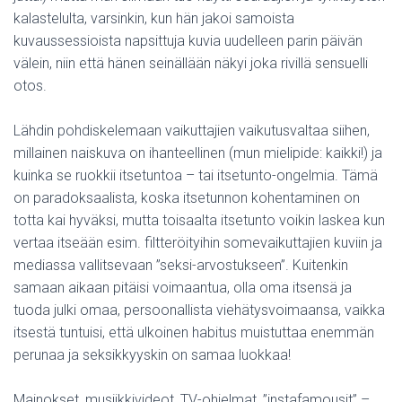
kalastelulta, varsinkin, kun hän jakoi samoista
kuvaussessioista napsittuja kuvia uudelleen parin päivän
välein, niin että hänen seinällään näkyi joka rivillä sensuelli
otos.
Lähdin pohdiskelemaan vaikuttajien vaikutusvaltaa siihen,
millainen naiskuva on ihanteellinen (mun mielipide: kaikki!) ja
kuinka se ruokkii itsetuntoa – tai itsetunto-ongelmia. Tämä
on paradoksaalista, koska itsetunnon kohentaminen on
totta kai hyväksi, mutta toisaalta itsetunto voikin laskea kun
vertaa itseään esim. filtteröityihin somevaikuttajien kuviin ja
mediassa vallitsevaan ”seksi-arvostukseen”. Kuitenkin
samaan aikaan pitäisi voimaantua, olla oma itsensä ja
tuoda julki omaa, persoonallista viehätysvoimaansa, vaikka
itsestä tuntuisi, että ulkoinen habitus muistuttaa enemmän
perunaa ja seksikkyyskin on samaa luokkaa!
Mainokset, musiikkivideot, TV-ohjelmat, ”instafamousit” –