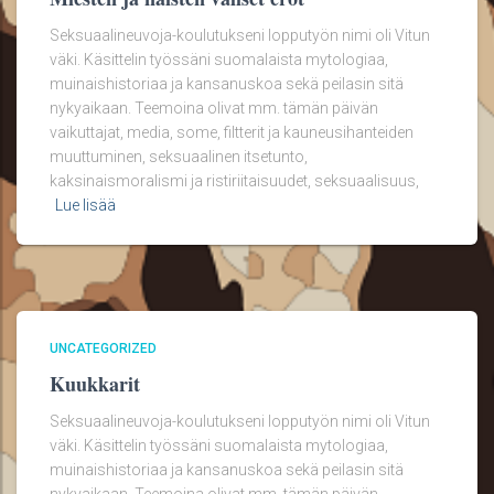
Seksuaalineuvoja-koulutukseni lopputyön nimi oli Vitun
väki. Käsittelin työssäni suomalaista mytologiaa,
muinaishistoriaa ja kansanuskoa sekä peilasin sitä
nykyaikaan. Teemoina olivat mm. tämän päivän
vaikuttajat, media, some, filtterit ja kauneusihanteiden
muuttuminen, seksuaalinen itsetunto,
kaksinaismoralismi ja ristiriitaisuudet, seksuaalisuus,
Lue lisää
UNCATEGORIZED
Kuukkarit
Seksuaalineuvoja-koulutukseni lopputyön nimi oli Vitun
väki. Käsittelin työssäni suomalaista mytologiaa,
muinaishistoriaa ja kansanuskoa sekä peilasin sitä