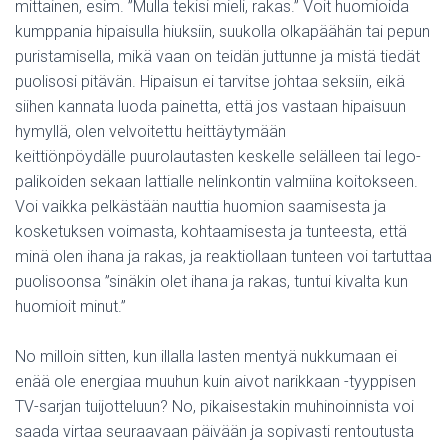
mittainen, esim. ”Mulla tekisi mieli, rakas.” Voit huomioida
kumppania hipaisulla hiuksiin, suukolla olkapäähän tai pepun
puristamisella, mikä vaan on teidän juttunne ja mistä tiedät
puolisosi pitävän. Hipaisun ei tarvitse johtaa seksiin, eikä
siihen kannata luoda painetta, että jos vastaan hipaisuun
hymyllä, olen velvoitettu heittäytymään
keittiönpöydälle puurolautasten keskelle selälleen tai lego-
palikoiden sekaan lattialle nelinkontin valmiina koitokseen.
Voi vaikka pelkästään nauttia huomion saamisesta ja
kosketuksen voimasta, kohtaamisesta ja tunteesta, että
minä olen ihana ja rakas, ja reaktiollaan tunteen voi tartuttaa
puolisoonsa ”sinäkin olet ihana ja rakas, tuntui kivalta kun
huomioit minut.”
No milloin sitten, kun illalla lasten mentyä nukkumaan ei
enää ole energiaa muuhun kuin aivot narikkaan -tyyppisen
TV-sarjan tuijotteluun? No, pikaisestakin muhinoinnista voi
saada virtaa seuraavaan päivään ja sopivasti rentoutusta