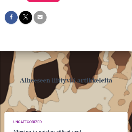
Aiheeseen liittyviä artikkeleita
UNCATEGORIZED
Miesten ja naisten väliset erot