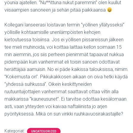
yöunia ajatellen. ”Nu**ittuna nukut paremmin” olen kuullut
viisaampien sanoneen ja sehän pitää paikkaansa
Kollegani lanseerasi loistavan termin ”yöllinen yllätysseksi”
yöllisille kohtaamisille unenlämpöisten kehojen
kietoutuessa toisiinsa. Jos ei yöllisen pissareissun jälkeen
tee mieli muhinoida, voi koittaa laittaa kellon soimaan 15
min aiemmin, jos siis perheen pienimmät tapaavat nukkua
pidempään kuin vanhemmat eli toisin sanoen odottavat
herättäjää aamuisin. No ei päde kaikissa talouksissa, nimim.
”Kokemusta on”. Pikkukakkosen aikaan on oiva hetki käydä
”yhdessä suihkussa”. Oikein keskittyneiden
ruutuuntuijottajien vanhemmat saattavat ottaa viltin alla
makkarissa ”kauneusunet”. Ei tarvitse odottaa kesälomaan
asti, vaan yhteyden voi kaivaa naftaliinista jo arjen
pyörityksessä. Mikä on sun vinkki ruuhkavuosirakastajille?
Kategoriat:
UNCATEGORIZED