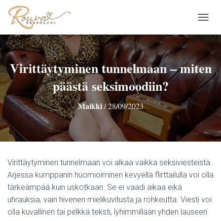
N
A
V
I
G
Virittäytyminen tunnelmaan – miten
O
päästä seksimoodiin?
I
N
T
Maikki
/
28/09/2023
I
P
Ä
Ä
L
L
Virittäytyminen tunnelmaan voi alkaa vaikka seksiviesteistä.
E
Arjessa kumppanin huomioiminen kevyellä flirttailulla voi olla
/
P
tärkeämpää kuin uskotkaan. Se ei vaadi aikaa eikä
O
uhrauksia, vain hivenen mielikuvitusta ja rohkeutta. Viesti voi
I
olla kuvallinen tai pelkkä teksti, lyhimmillään yhden lauseen
S