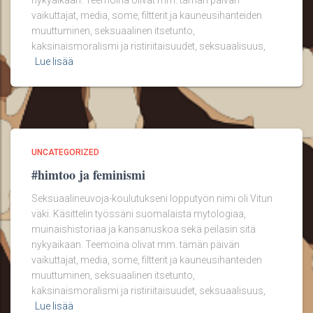
nykyaikaan. Teemoina olivat mm. tämän päivän
vaikuttajat, media, some, filtterit ja kauneusihanteiden
muuttuminen, seksuaalinen itsetunto,
kaksinaismoralismi ja ristiriitaisuudet, seksuaalisuus,
Lue lisää
UNCATEGORIZED
#himtoo ja feminismi
Seksuaalineuvoja-koulutukseni lopputyön nimi oli Vitun
väki. Käsittelin työssäni suomalaista mytologiaa,
muinaishistoriaa ja kansanuskoa sekä peilasin sitä
nykyaikaan. Teemoina olivat mm. tämän päivän
vaikuttajat, media, some, filtterit ja kauneusihanteiden
muuttuminen, seksuaalinen itsetunto,
kaksinaismoralismi ja ristiriitaisuudet, seksuaalisuus,
Lue lisää