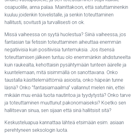
osapuolille, anna palaa. Mainittakoon, että satuttaminenkin
kuuluu joidenkin toivelistalle, ja senkin toteuttaminen
hallitusti, sovitusti ja turvallisesti on ok.
Missä vaiheessa on syytä huolestua? Siinä vaiheessa, jos
fantasian tai fetissin toteuttaminen aiheuttaa enemmän
negatiivisia kuin positiivisia tuntemuksia. Jos itsensä
toteuttamisen jälkeen tuntuu olo enemmänkin ahdistuneelta
kuin raukealta, kehottaisin pysähtymään tunteen äärelle ja
kuuntelemaan, mitä sisimmällä on sanottavana. Onko
taustalla käsittelemättömiä asioista, onko häpeän tunne
läsnä? Onko ”fantasiamaailma” vallannut mielen niin, ettei
mikään muu enää tuota nautintoa ja tyydytystä? Onko tarve
ja toteuttaminen muuttunut pakonomaiseksi? Koetko sen
hallitsevan sinua, sen sijaan että sinä hallitsisit sitä?
Keskusteluapua kannattaa lähteä etsimään esim. asiaan
perehtyneen seksologin luota.