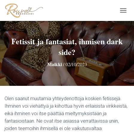
N
A
V
I
G
Fetissit ja fantasiat, ihmisen dark
O
side?
I
N
T
Maikki
/
02/10/2023
I
P
Ä
Ä
L
L
Olen saanut muutamia yhteydenottoja koskien fetissejä.
E
Ihminen voi viehättyä ja kiihottua hyvin erilaisista virikkeistä,
/
P
eikä ihminen voi itse päättää mieltymyksistään ja
O
fantasioistaan. Ne ovat itse asiassa verrattavissa uniin,
I
joiden teemoihin ihmisellä ei ole vaikutusvaltaa.
S