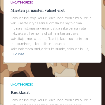
UNCATEGORIZED
Miesten ja naisten väliset erot
Seksuaalineuvoja-koulutukseni lopputyön nimi oli Vitun
väki. Käsittelin työssäni suomalaista mytologiaa,
muinaishistoriaa ja kansanuskoa sekä peilasin sitä
nykyaikaan. Teemoina olivat mm. tämän päivän
vaikuttajat, media, some, filtterit ja kauneusihanteiden
muuttuminen, seksuaalinen itsetunto,
kaksinaismoralismi ja ristiriitaisuudet, seksuaalisuus,
Lue lisää
UNCATEGORIZED
Kuukkarit
Seksuaalineuvoja-koulutukseni lopputyön nimi oli Vitun