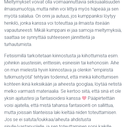
Mieltymykset voivat olla voimaannuttavia seksuaalisuuden
ilmaisumuotoja, mutta niihin voi liittyä myös häpeää ja sen
myötä salailua. On onni ja autuus, jos kumppaniksi löytyy
henkilö, jonka kanssa voi toteuttaa ja ilmaista itseään
vapautuneesti. Mikäli kumppani ei jaa samoja mieltymyksiä,
saattaa se synnyttää suhteeseen jännitteitä ja
turhautumista.
Fetisismillä tarkoitetaan kiinnostusta ja kiihottumista esim.
joihinkin asusteisiin, eritteisiin, esineisiin tai kehonosiin. Aihe
on mun mielestä hyvin kiinnostava ja olenkin ”empiiristä
tutkimustyötä” tehtyäni todennut, että minkä kiihottumisen
kohteen ikinä keksiikään ja aiheesta googlaa, löytää netistä
melko varmasti materiaalia. Se kertoo siitä, että sinä et ole
yksin ajatustesi ja fantasioidesi kanssa
Pääpiirteittäin
voisi ajatella, että mistä tahansa fantasiointi on sallittua,
mutta joissain tilanteissa laki kieltää niiden toteuttamisen.
Jos se ei satuta/loukkaa/aiheuta ahdistusta
sinulle/vastapuolelle, ja sen toteuttaminen sopii kaikille