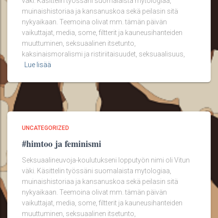
väki. Käsittelin työssäni suomalaista mytologiaa,
muinaishistoriaa ja kansanuskoa sekä peilasin sitä
nykyaikaan. Teemoina olivat mm. tämän päivän
vaikuttajat, media, some, filtterit ja kauneusihanteiden
muuttuminen, seksuaalinen itsetunto,
kaksinaismoralismi ja ristiriitaisuudet, seksuaalisuus,
Lue lisää
UNCATEGORIZED
#himtoo ja feminismi
Seksuaalineuvoja-koulutukseni lopputyön nimi oli Vitun
väki. Käsittelin työssäni suomalaista mytologiaa,
muinaishistoriaa ja kansanuskoa sekä peilasin sitä
nykyaikaan. Teemoina olivat mm. tämän päivän
vaikuttajat, media, some, filtterit ja kauneusihanteiden
muuttuminen, seksuaalinen itsetunto,