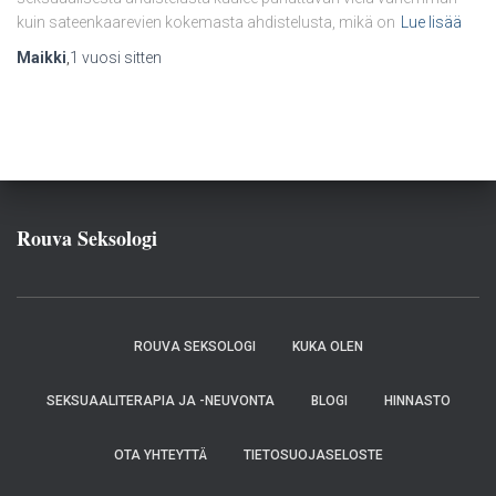
kuin sateenkaarevien kokemasta ahdistelusta, mikä on
Lue lisää
Maikki
,
1 vuosi
sitten
Rouva Seksologi
ROUVA SEKSOLOGI
KUKA OLEN
SEKSUAALITERAPIA JA -NEUVONTA
BLOGI
HINNASTO
OTA YHTEYTTÄ
TIETOSUOJASELOSTE