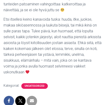
tunteiden patoaminen vahingoittaa: katkeroittaa ja
näivettää, ja se ei ole hyvä juttu se
Etsi itsellesi keino kanavoida tuska: huuda, itke, juokse,
makaa sikiöasennossa ja luukuta biisejä, tai mikä ikinä on
sulle paras tapa. Tulee päivä, kun huomaat, että lopulta
selvisit, kaikki jotenkin järjestyi, aloit nauttia pienistä arkisista
asioista ja löysit kiitollisuuden jostain asiasta. Ehkä siitä, että
kaiken kokemasi jälkeen olet elossa, terve, sinulla on koti,
tärkeä perheenjäsen tai ystävä, lemmikki, unelma,
sisukkuus, elämänhalu – mitä vain, joka on se kantava
voima ja jonka avulla huomasit selvinneesi vaikket
uskonutkaan
Kategoriat:
UNCATEGORIZED