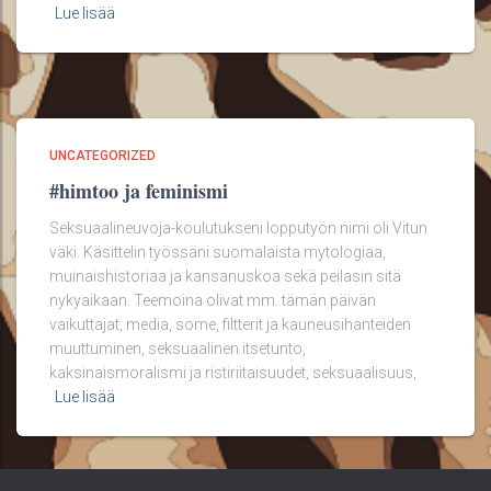
Lue lisää
UNCATEGORIZED
#himtoo ja feminismi
Seksuaalineuvoja-koulutukseni lopputyön nimi oli Vitun
väki. Käsittelin työssäni suomalaista mytologiaa,
muinaishistoriaa ja kansanuskoa sekä peilasin sitä
nykyaikaan. Teemoina olivat mm. tämän päivän
vaikuttajat, media, some, filtterit ja kauneusihanteiden
muuttuminen, seksuaalinen itsetunto,
kaksinaismoralismi ja ristiriitaisuudet, seksuaalisuus,
Lue lisää