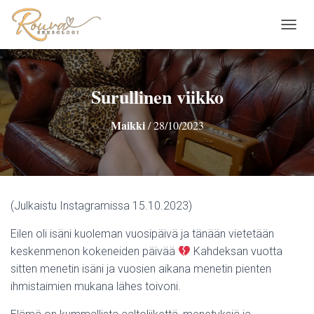
N
A
V
I
G
Surullinen viikko
O
I
Maikki
/
28/10/2023
N
T
I
P
Ä
Ä
(Julkaistu Instagramissa 15.10.2023)
L
L
Eilen oli isäni kuoleman vuosipäivä ja tänään vietetään
E
/
keskenmenon kokeneiden päivää
Kahdeksan vuotta
P
sitten menetin isäni ja vuosien aikana menetin pienten
O
ihmistaimien mukana lähes toivoni.
I
S