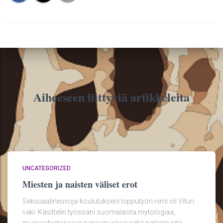
Aiheeseen liittyviä artikkeleita
UNCATEGORIZED
Miesten ja naisten väliset erot
Seksuaalineuvoja-koulutukseni lopputyön nimi oli Vitun
väki. Käsittelin työssäni suomalaista mytologiaa,