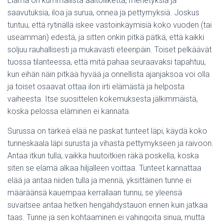
Elämä on kummallista aaltoliikettä, menetyksiä ja
saavutuksia, iloa ja surua, onnea ja pettymyksiä. Joskus
tuntuu, että rytinällä iskee vastoinkäymisiä koko vuoden (tai
useamman) edestä, ja sitten onkin pitkä pätkä, että kaikki
soljuu rauhallisesti ja mukavasti eteenpäin. Toiset pelkäävät
tuossa tilanteessa, että mitä pahaa seuraavaksi tapahtuu,
kun eihän näin pitkää hyvää ja onnellista ajanjaksoa voi olla
ja toiset osaavat ottaa ilon irti elämästä ja helposta
vaiheesta. Itse suosittelen kokemuksesta jälkimmäistä,
koska pelossa eläminen ei kannata.
Surussa on tärkeä elää ne paskat tunteet läpi, käydä koko
tunneskaala läpi surusta ja vihasta pettymykseen ja raivoon.
Antaa itkun tulla, vaikka huutoitkien räkä poskella, koska
siten se elämä alkaa hiljalleen voittaa. Tunteet kannattaa
elää ja antaa niiden tulla ja mennä, yksittäinen tunne ei
määräänsä kauempaa kerrallaan tunnu, se yleensä
suvaitsee antaa hetken hengähdystauon ennen kuin jatkaa
taas. Tunne ja sen kohtaaminen ei vahingoita sinua, mutta