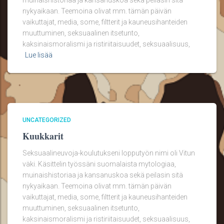
muinaishistoriaa ja kansanuskoa sekä peilasin sitä
nykyaikaan. Teemoina olivat mm. tämän päivän
vaikuttajat, media, some, filtterit ja kauneusihanteiden
muuttuminen, seksuaalinen itsetunto,
kaksinaismoralismi ja ristiriitaisuudet, seksuaalisuus,
Lue lisää
UNCATEGORIZED
Kuukkarit
Seksuaalineuvoja-koulutukseni lopputyön nimi oli Vitun
väki. Käsittelin työssäni suomalaista mytologiaa,
muinaishistoriaa ja kansanuskoa sekä peilasin sitä
nykyaikaan. Teemoina olivat mm. tämän päivän
vaikuttajat, media, some, filtterit ja kauneusihanteiden
muuttuminen, seksuaalinen itsetunto,
kaksinaismoralismi ja ristiriitaisuudet, seksuaalisuus,