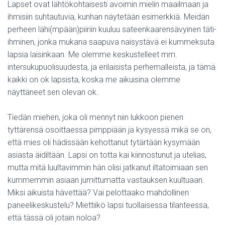
Lapset ovat lähtökohtaisesti avoimin mielin maailmaan ja
ihmisiin suhtautuvia, kunhan näytetään esimerkkiä. Meidän
perheen lähi(mpään)piiriin kuuluu sateenkaarensävyinen täti-
ihminen, jonka mukana saapuva naisystävä ei kummeksuta
lapsia laisinkaan. Me olemme keskustelleet mm.
intersukupuolisuudesta, ja erilaisista perhemalleista, ja tämä
kaikki on ok lapsista, koska me aikuisina olemme
näyttäneet sen olevan ok.
Tiedän miehen, joka oli mennyt niin lukkoon pienen
tyttärensä osoittaessa pimppiään ja kysyessä mikä se on,
että mies oli hädissään kehottanut tytärtään kysymään
asiasta äidiltään. Lapsi on totta kai kiinnostunut ja utelias,
mutta mitä luultavimmin hän olisi jatkanut iltatoimiaan sen
kummemmin asiaan jumittumatta vastauksen kuultuaan.
Miksi aikuista hävettää? Vai pelottaako mahdollinen
paneelikeskustelu? Miettiikö lapsi tuollaisessa tilanteessa,
että tässä oli jotain noloa?