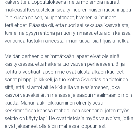
kaksi sitten. Lopputuloksena meitä molempia nauratti
makeasti! Keskusteluun sisältyi nuoren naisen ruusunnuppu
ja aikuisen naisen, nuupahtaneet, hivenen kuihtuneet
terälehdet. Pääasia oli, että nuori sai seksuaalikasvatusta,
tunnelma pysyi rentona ja nuori ymmärsi, että äidin kanssa
voi puhua tästäkin aiheesta, ilman kiusallisia hiljaisia hetkiä.
Meidän perheen pienimmätkään lapset eivät ole siinä
käsityksessä, että haikara tuo vauvan perheeseen. 3- ja
kohta 5-vuotiaat lapsemme ovat alusta alkaen kuulleet
sanat pimppi ja kikkeli, ja tuo kohta 5-vuotias on tietoinen
siitä, että isi antoi äitille kikkelillä vauvasiemenen, joka
kasvoi vauvaksi äitin mahassa ja saapui maailmaan pimpin
kautta. Mahan auki leikkaaminen oli erityisesti
keskimmäisen kanssa mahdollinen skenaario, joten myös
sektio on käyty läpi. He ovat tietoisia myös vauvoista, jotka
eivät jaksaneet olla äidin mahassa loppuun asti.