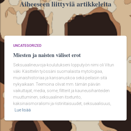
Aiheeseen liittyviä artikkeleita
UNCATEGORIZED
Miesten ja naisten väliset erot
Seksuaalineuvoja-koulutukseni lopputyön nimi oli Vitun
väki. Käsittelin työssäni suomalaista mytologiaa,
muinaishistoriaa ja kansanuskoa sekä peilasin sitä
nykyaikaan. Teemoina olivat mm. tämän päivän
vaikuttajat, media, some, filtterit ja kauneusihanteiden
muuttuminen, seksuaalinen itsetunto,
kaksinaismoralismi ja ristiriitaisuudet, seksuaalisuus,
Lue lisää