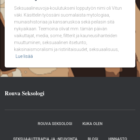
Seksuaalineuvoja-koulutukseni lopputyön nimi oli Vitun
väki. Käsittelin työssäni suomalaista mytologiaa,
muinaishistoriaa ja kansanuskoa sekä peilasin sitä
nykyaikaan. Teemoina olivat mm. tämän päivän
vaikuttajat, media, some, filtterit ja kauneusihanteiden
muuttuminen, seksuaalinen itsetunto,
kaksinaismoralismi ja ristiriitaisuudet, seksuaalisuus,
Lue lisää
Rouva Seksologi
ROUVA SEKSOLOGI
KUKA OLEN
SEKSUAALITERAPIA JA -NEUVONTA
BLOGI
HINNASTO