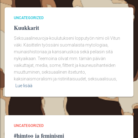
UNCATEGORIZED
Kuukkarit
Seksuaalineuvoja-koulutukseni lopputyön nimi oli Vitun
väki. Käsittelin työssäni suomalaista mytologiaa,
muinaishistoriaa ja kansanuskoa sekä peilasin sitä
nykyaikaan. Teemoina olivat mm. tämän päivän
vaikuttajat, media, some, filtterit ja kauneusihanteiden
muuttuminen, seksuaalinen itsetunto,
kaksinaismoralismi ja ristiriitaisuudet, seksuaalisuus,
Lue lisää
UNCATEGORIZED
#himtoo ja feminismi