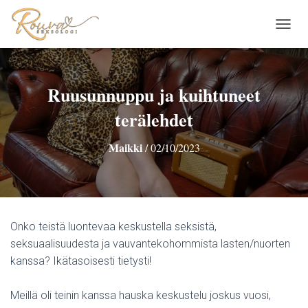
N
A
V
I
G
Ruusunnuppu ja kuihtuneet
O
terälehdet
I
N
T
Maikki
/
02/10/2023
I
P
Ä
Ä
L
L
Onko teistä luontevaa keskustella seksistä,
E
seksuaalisuudesta ja vauvantekohommista lasten/nuorten
/
P
kanssa? Ikätasoisesti tietysti!
O
I
Meillä oli teinin kanssa hauska keskustelu joskus vuosi,
S